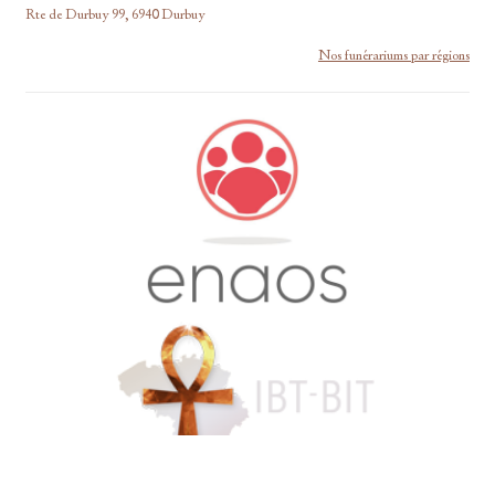
Rte de Durbuy 99, 6940 Durbuy
Nos funérariums par régions