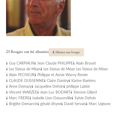
23 Bougies ont été allumées
🕯 Allumer une bougie
🕯 Guy CARPIAUX
🕯 Jean Claude PHILIPPE
🕯 Alain Brouet
🕯 Les Sizeux de Méan
🕯 Les Sizeux de Méan Les Sizeux de Méan
🕯 Alain PECHEUR
🕯 Philippe et Annie Warny-Renier
🕯 CLAUDE DUSSENNE
🕯 Claire Danloy
🕯 Karine Baetens
🕯 Anne Demazy
🕯 Jacqueline Defoin
🕯 philippe Labbé
🕯
🕯 Vincent WARZEE
🕯 Jean-Luc BODART
🕯 Simone Gillard
🕯 Marc FRERE
🕯 Isabelle Lion-Dassonville
🕯 Sylvie Defoin
🕯 Brigitte Demarcin
🕯 gérald dhyne
🕯 David Servais
🕯 Marc Lejeune
Allumez une bougie