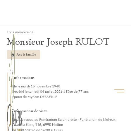
Lardau - Laffut Funérariums
Clos
En la mémoire de
Monsieur Joseph RULOT
Accès famille
Informations
Né le mardi 16 novembre 1948
Ouvrir/f
Décédé le samedi 04 juillet 2026 à l'âge de 77 ans
époux de Myriam DESSEILLE
Information de visite
Lieu de repos, au Funérarium Salon droite - Funérarium de Melreux
Av. de la Gare, 116, 6990 Hotton
Le 08-07-2026 de 16:00 à 19:00