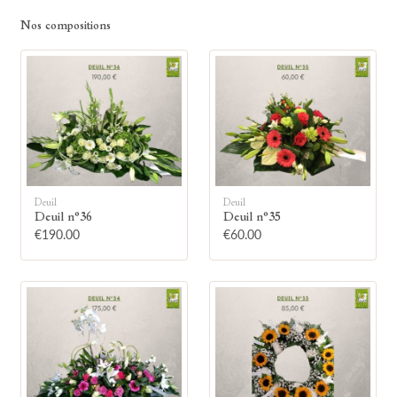
Montrez votre soutien à la famille en
Nos compositions
allumant symboliquement une bougie.
Votre prénom
Votre nom
Deuil
Deuil
Deuil n°36
Deuil n°35
€190.00
€60.00
🕯 Allumer ma bougie