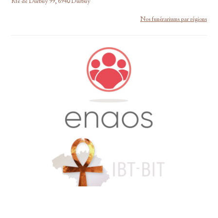
Rte de Durbuy 99, 6940 Durbuy
Nos funérariums par régions