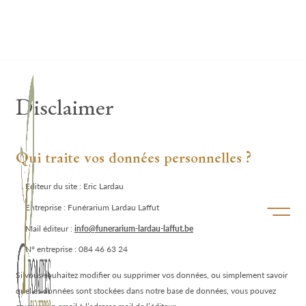
Lardau - Laffut Funérariums
Disclaimer
Qui traite vos données personnelles ?
Editeur du site : Eric Lardau
Entreprise : Funérarium Lardau Laffut
Ouvrir/f
Mail éditeur :
info@funerarium-lardau-laffut.be
N° entreprise : 084 46 63 24
Si vous souhaitez modifier ou supprimer vos données, ou simplement savoir
quelles données sont stockées dans notre base de données, vous pouvez