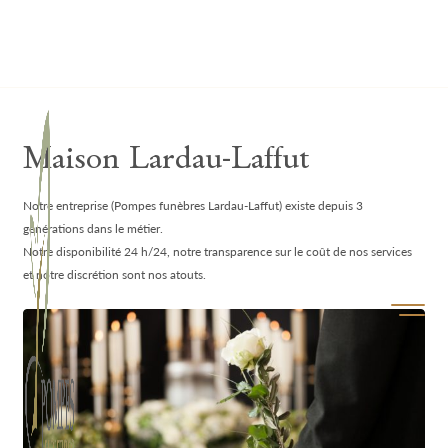
Lardau - Laffut Funérariums
Maison Lardau-Laffut
Notre entreprise (Pompes funèbres Lardau-Laffut) existe depuis 3
générations dans le métier.
Notre disponibilité 24 h/24, notre transparence sur le coût de nos services
et notre discrétion sont nos atouts.
Ouvrir/f