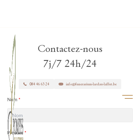
Lardau - Laffut Funérariums
Contactez-nous
7j/7 24h/24
084 46 63 24
info@funerarium-lardau-laffut.be
Ouvrir/f
Nom
*
Prénom
*