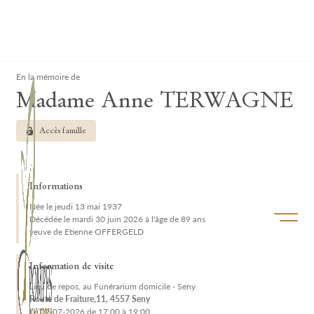
Lardau - Laffut Funérariums
Clos
En la mémoire de
Madame Anne TERWAGNE
Accès famille
Informations
Née le jeudi 13 mai 1937
Ouvrir/f
Décédée le mardi 30 juin 2026 à l'âge de 89 ans
veuve de Etienne OFFERGELD
Information de visite
Lieu de repos, au Funérarium domicile - Seny
Route de Fraiture,11, 4557 Seny
Le 02-07-2026 de 17:00 à 19:00