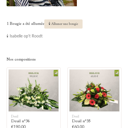
1 Bougie a été allumée
🕯 Allumer une bougie
🕯 Isabelle op't Roodt
🕯
Nos compositions
Allumez une bougie
Montrez votre soutien à la famille en
allumant symboliquement une bougie.
Deuil
Deuil
Deuil n°36
Deuil n°35
Votre prénom
€190.00
€60.00