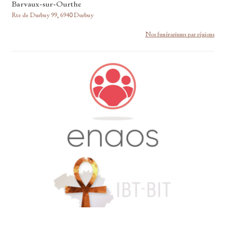
Barvaux-sur-Ourthe
Rte de Durbuy 99, 6940 Durbuy
Nos funérariums par régions