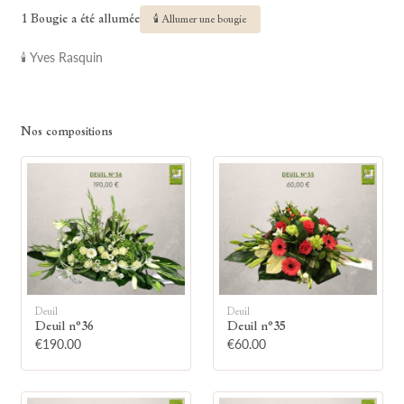
1 Bougie a été allumée
🕯 Allumer une bougie
🕯 Yves Rasquin
Nos compositions
🕯
Allumez une bougie
Montrez votre soutien à la famille en
allumant symboliquement une bougie.
Deuil
Deuil
Deuil n°36
Deuil n°35
€190.00
€60.00
Votre prénom