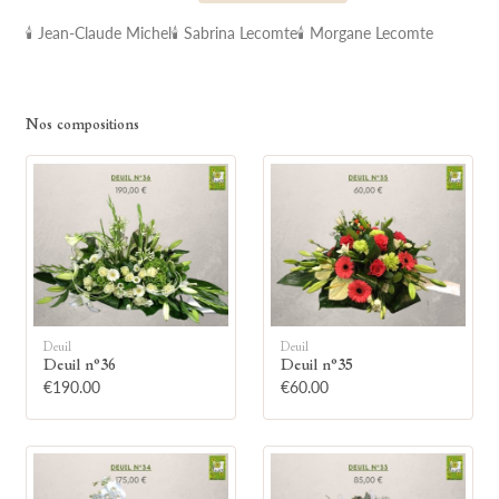
🕯 Jean-Claude Michel
🕯 Sabrina Lecomte
🕯 Morgane Lecomte
Nos compositions
🕯
Allumez une bougie
Montrez votre soutien à la famille en
allumant symboliquement une bougie.
Deuil
Deuil
Deuil n°36
Deuil n°35
€190.00
€60.00
Votre prénom