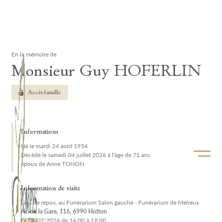
Lardau - Laffut Funérariums
Clos
En la mémoire de
Monsieur Guy HOFERLIN
Accès famille
Informations
Né le mardi 24 août 1954
Ouvrir/f
Décédé le samedi 04 juillet 2026 à l'âge de 71 ans
époux de Anne TONON
Information de visite
Lieu de repos, au Funérarium Salon gauche - Funérarium de Melreux
Av. de la Gare, 116, 6990 Hotton
Le 06-07-2026 de 16:00 à 19:00