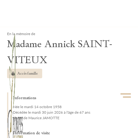
Lardau - Laffut Funérariums
Clos
En la mémoire de
Madame Annick SAINT-
VITEUX
Accès famille
Ouvrir/f
Informations
Née le mardi 14 octobre 1958
Décédée le mardi 30 juin 2026 à l'âge de 67 ans
veuve de Maurice JAMOTTE
Information de visite