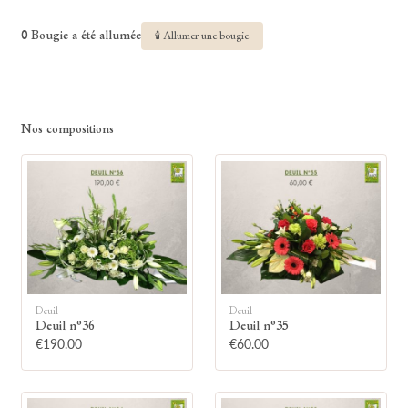
0 Bougie a été allumée
🕯 Allumer une bougie
Nos compositions
🕯
Allumez une bougie
Montrez votre soutien à la famille en
allumant symboliquement une bougie.
Deuil
Deuil
Deuil n°36
Deuil n°35
€190.00
€60.00
Votre prénom