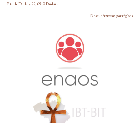
Rte de Durbuy 99, 6940 Durbuy
Nos funérariums par régions