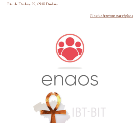
Rte de Durbuy 99, 6940 Durbuy
Nos funérariums par régions