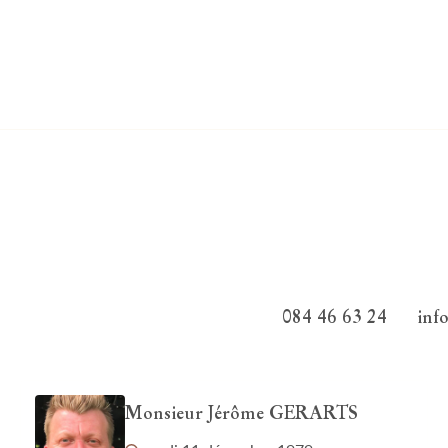
084 46 63 24
inf
Monsieur Jérôme GERARTS