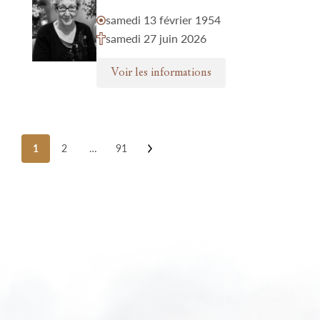
samedi 13 février 1954
samedi 27 juin 2026
Voir les informations
Posts
1
2
…
91
pagination
Nos funérariums