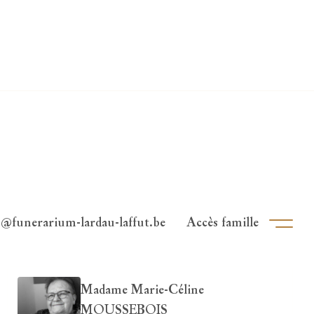
o@funerarium-lardau-laffut.be
Accès famille
Ouvri
Madame Marie-Céline
MOUSSEBOIS