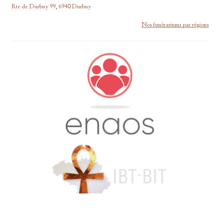
Rte de Durbuy 99, 6940 Durbuy
Nos funérariums par régions