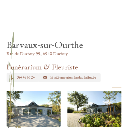
Lardau - Laffut Funérariums
Barvaux-sur-Ourthe
Rte de Durbuy 99, 6940 Durbuy
Funérarium & Fleuriste
084 46 63 24
info@funerarium-lardau-laffut.be
Ouvrir/f