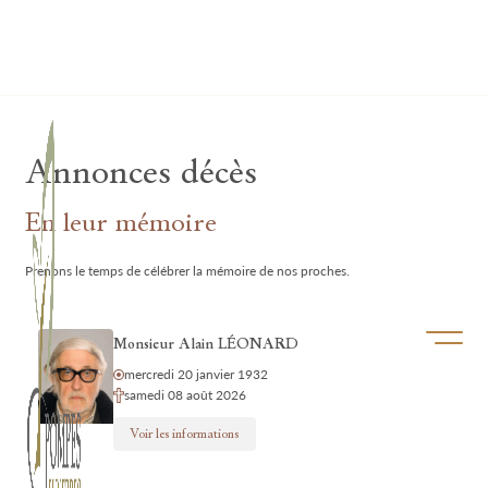
Lardau - Laffut Funérariums
Annonces décès
En leur mémoire
Prenons le temps de célébrer la mémoire de nos proches.
Ouvrir/f
Monsieur Alain LÉONARD
mercredi 20 janvier 1932
samedi 08 août 2026
Voir les informations