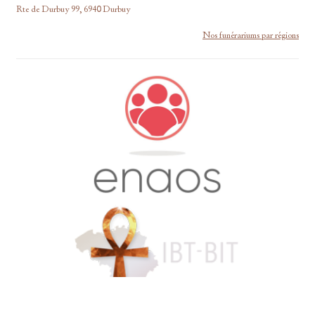
Rte de Durbuy 99, 6940 Durbuy
Nos funérariums par régions