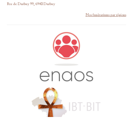
Rte de Durbuy 99, 6940 Durbuy
Nos funérariums par régions