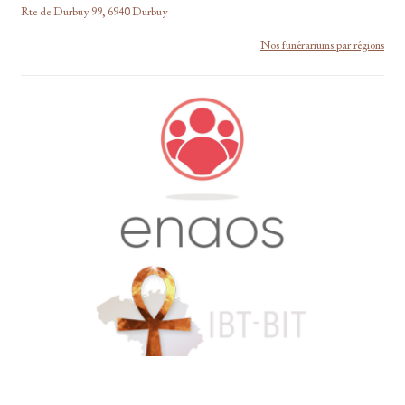
Rte de Durbuy 99, 6940 Durbuy
Nos funérariums par régions