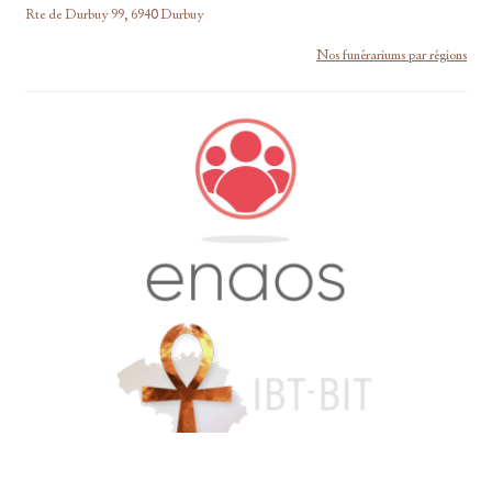
Rte de Durbuy 99, 6940 Durbuy
Nos funérariums par régions