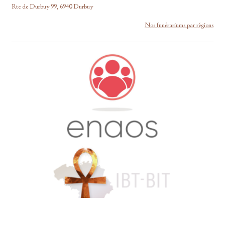
Rte de Durbuy 99, 6940 Durbuy
Nos funérariums par régions