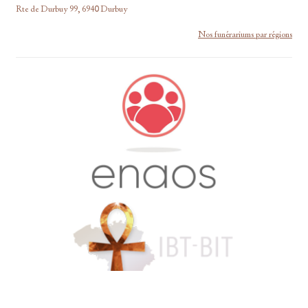
Rte de Durbuy 99, 6940 Durbuy
Nos funérariums par régions