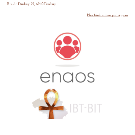
Rte de Durbuy 99, 6940 Durbuy
Nos funérariums par régions