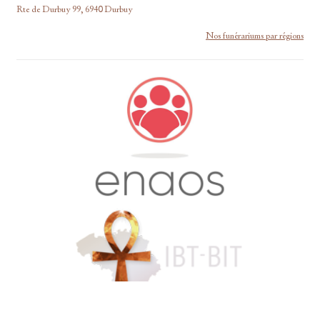
Rte de Durbuy 99, 6940 Durbuy
Nos funérariums par régions