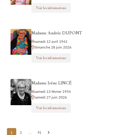
Voir les informations
Madame Andrée DUPONT
samedi 12 avril 1941
dimanche 28 juin 2026
Voir les informations
Madame Irène LINCÉ
samedi 13 février 1954
samedi 27 juin 2026
Voir les informations
Posts
1
2
…
91