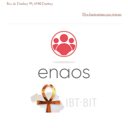
Rte de Durbuy 99, 6940 Durbuy
Nos funérariums par régions