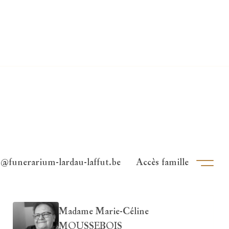
o@funerarium-lardau-laffut.be
Accès famille
Ouvri
Madame Marie-Céline
MOUSSEBOIS