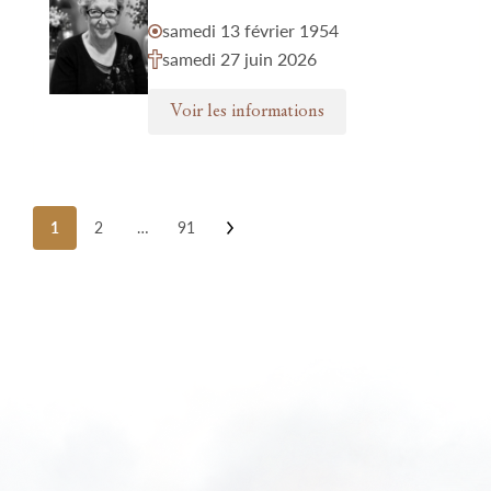
samedi 13 février 1954
samedi 27 juin 2026
Voir les informations
Posts
1
2
…
91
pagination
Nos funérariums