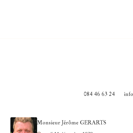
084 46 63 24
inf
Monsieur Jérôme GERARTS