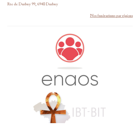
Rte de Durbuy 99, 6940 Durbuy
Nos funérariums par régions