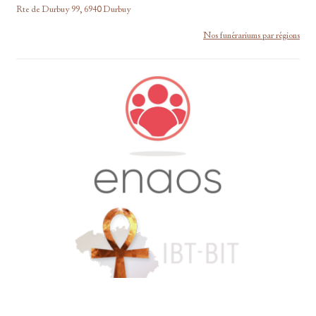
Rte de Durbuy 99, 6940 Durbuy
Nos funérariums par régions