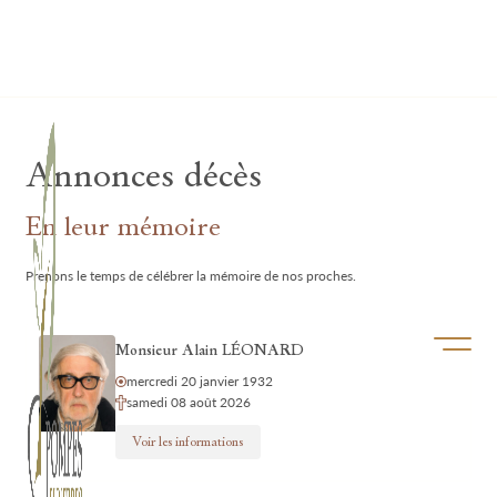
Lardau - Laffut Funérariums
Annonces décès
En leur mémoire
Prenons le temps de célébrer la mémoire de nos proches.
Ouvrir/f
Monsieur Alain LÉONARD
mercredi 20 janvier 1932
samedi 08 août 2026
Voir les informations