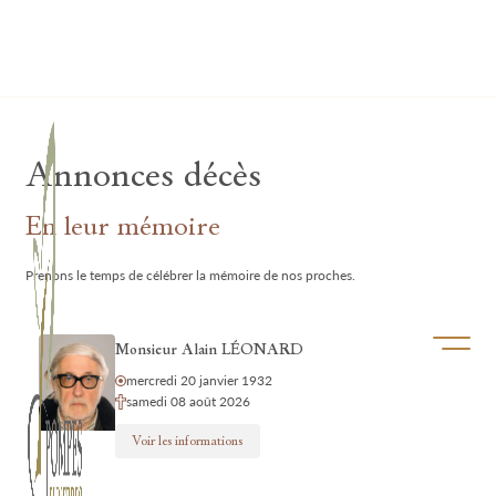
Lardau - Laffut Funérariums
Annonces décès
En leur mémoire
Prenons le temps de célébrer la mémoire de nos proches.
Ouvrir/f
Monsieur Alain LÉONARD
mercredi 20 janvier 1932
samedi 08 août 2026
Voir les informations