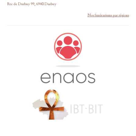
Rte de Durbuy 99, 6940 Durbuy
Nos funérariums par régions