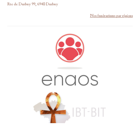
Rte de Durbuy 99, 6940 Durbuy
Nos funérariums par régions