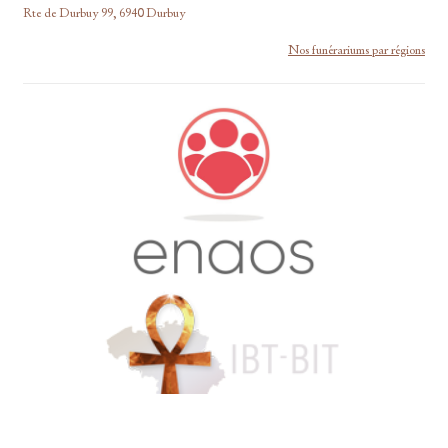
Rte de Durbuy 99, 6940 Durbuy
Nos funérariums par régions