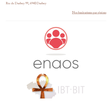
Rte de Durbuy 99, 6940 Durbuy
Nos funérariums par régions