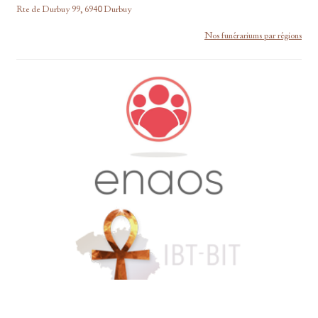
Rte de Durbuy 99, 6940 Durbuy
Nos funérariums par régions