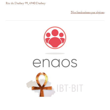
Rte de Durbuy 99, 6940 Durbuy
Nos funérariums par régions