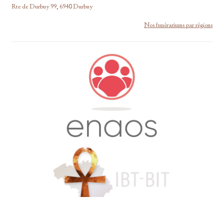
Rte de Durbuy 99, 6940 Durbuy
Nos funérariums par régions