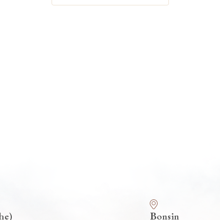
he)
Bonsin