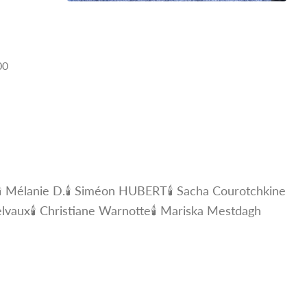
00
🕯 Mélanie D.
🕯 Siméon HUBERT
🕯 Sacha Courotchkine
elvaux
🕯 Christiane Warnotte
🕯 Mariska Mestdagh