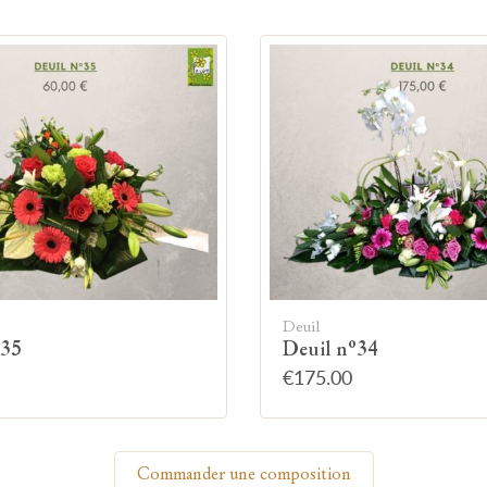
🕯
Allumez une bougie
Montrez votre soutien à la famille en allumant
symboliquement une bougie.
Votre prénom
Votre nom
Deuil
°35
Deuil n°34
€175.00
🕯 Allumer ma bougie
Commander une composition