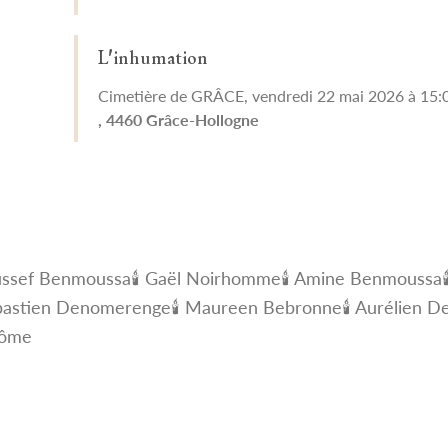
L'inhumation
Cimetière de GRÂCE, vendredi 22 mai 2026 à 15:
, 4460 Grâce-Hollogne
oussef Benmoussa
🕯 Gaël Noirhomme
🕯 Amine Benmoussa
ébastien Denomerenge
🕯 Maureen Bebronne
🕯 Aurélien D
Dôme