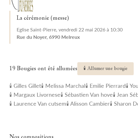
La cérémonie (messe)
Eglise Saint-Pierre, vendredi 22 mai 2026 à 10:30
Rue du Noyer, 6990 Melreux
19 Bougies ont été allumées
🕯 Allumer une bougie
🕯 Gilles Gillet
🕯 Melissa Marchal
🕯 Emilie Pierrard
🕯 Y
🕯 Margaux Livornese
🕯 Sébastien Van hove
🕯 Jean S
🕯 Laurence Van cutsem
🕯 Alisson Cambier
🕯 Sharon 
Nos compositions