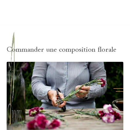
Lardau - Laffut Funérariums
Commander une composition florale
Ouvrir/f