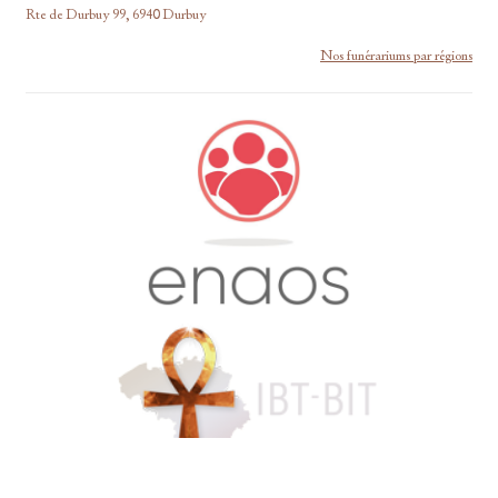
Rte de Durbuy 99, 6940 Durbuy
Nos funérariums par régions