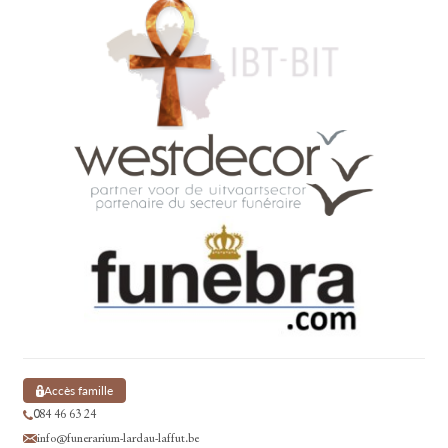
Accès famille
084 46 63 24
info@funerarium-lardau-laffut.be