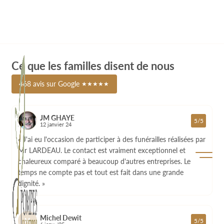
Lardau - Laffut Funérariums
Ce que les familles disent de nous
468 avis sur Google
★
★
★
★
★
JM GHAYE
5/5
12 janvier 24
« J'ai eu l'occasion de participer à des funérailles réalisées par
Mr LARDEAU. Le contact est vraiment exceptionnel et
Ouvrir/f
chaleureux comparé à beaucoup d'autres entreprises. Le
temps ne compte pas et tout est fait dans une grande
dignité. »
Michel Dewit
M
5/5