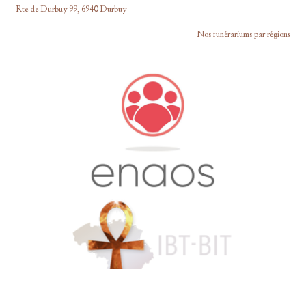
Rte de Durbuy 99, 6940 Durbuy
Nos funérariums par régions