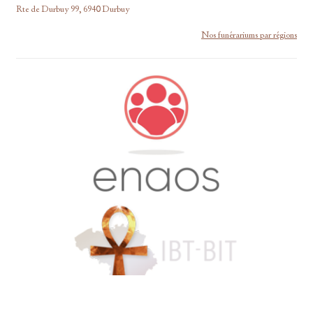
Rte de Durbuy 99, 6940 Durbuy
Nos funérariums par régions