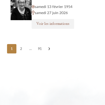
samedi 13 février 1954
samedi 27 juin 2026
Voir les informations
Posts
1
2
…
91
pagination
Nos funérariums