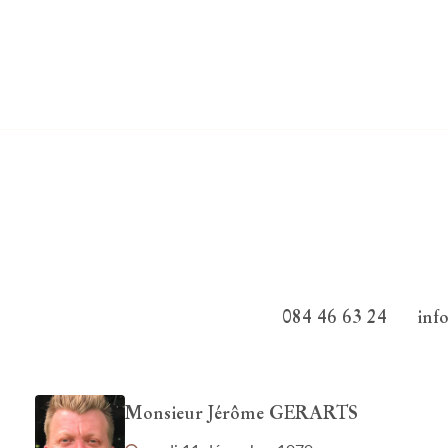
084 46 63 24
inf
Monsieur Jérôme GERARTS