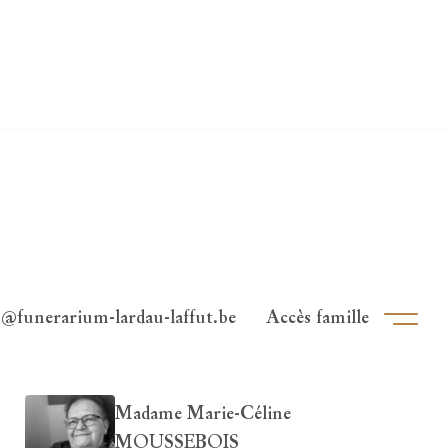
o@funerarium-lardau-laffut.be
Accès famille
Ouvri
Madame Marie-Céline
MOUSSEBOIS