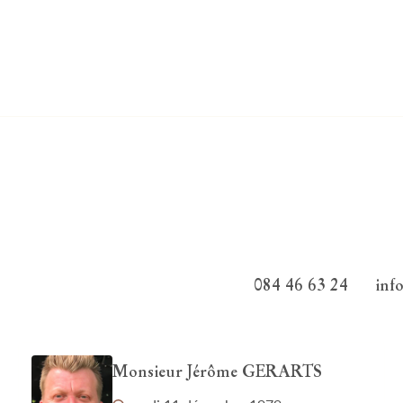
084 46 63 24
inf
Monsieur Jérôme GERARTS