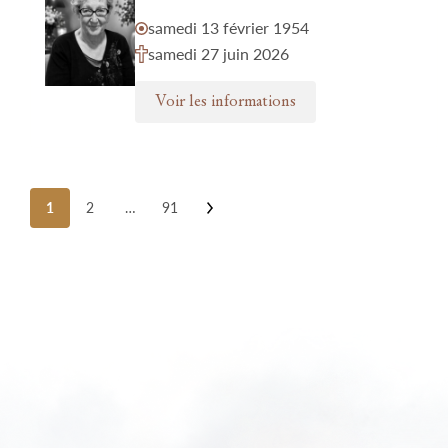
samedi 13 février 1954
samedi 27 juin 2026
Voir les informations
Posts
1
2
…
91
pagination
Nos funérariums