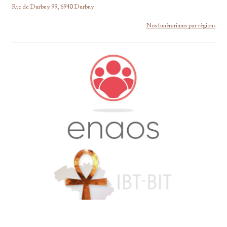
Rte de Durbuy 99, 6940 Durbuy
Nos funérariums par régions