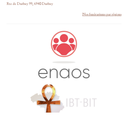
Rte de Durbuy 99, 6940 Durbuy
Nos funérariums par régions