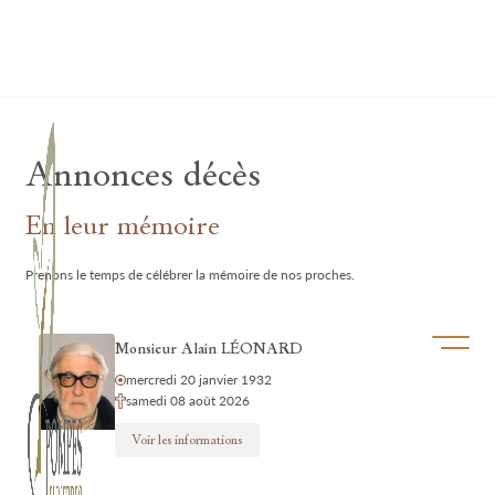
Lardau - Laffut Funérariums
Annonces décès
En leur mémoire
Prenons le temps de célébrer la mémoire de nos proches.
Ouvrir/f
Monsieur Alain LÉONARD
mercredi 20 janvier 1932
samedi 08 août 2026
Voir les informations