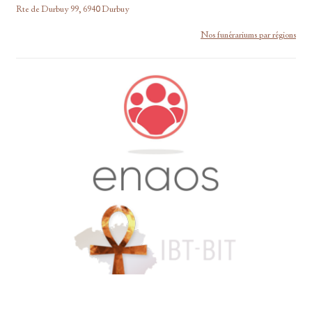
Rte de Durbuy 99, 6940 Durbuy
Nos funérariums par régions