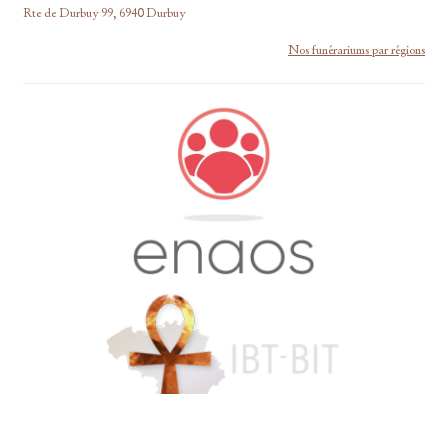
Rte de Durbuy 99, 6940 Durbuy
Nos funérariums par régions