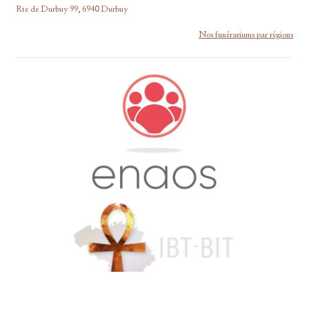
Rte de Durbuy 99, 6940 Durbuy
Nos funérariums par régions