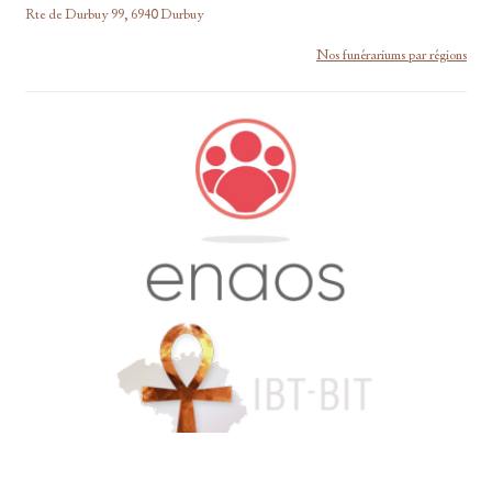
Rte de Durbuy 99, 6940 Durbuy
Nos funérariums par régions