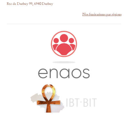
Rte de Durbuy 99, 6940 Durbuy
Nos funérariums par régions