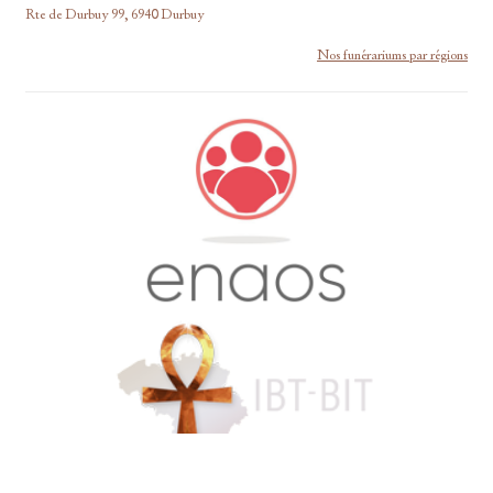
Rte de Durbuy 99, 6940 Durbuy
Nos funérariums par régions