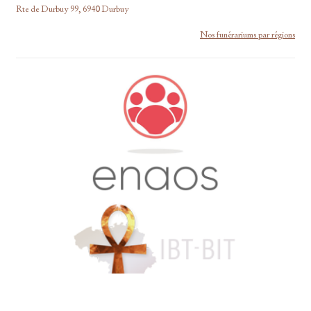
Rte de Durbuy 99, 6940 Durbuy
Nos funérariums par régions